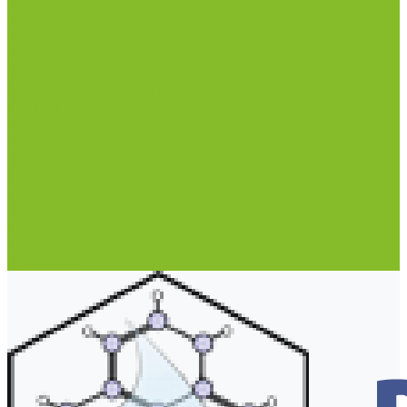
Термометр для сельского хозяйства
Термометр лабораторный
Термометр специальный
Термометр технический
Термометр электроконтактный
Вспомогательные материалы
Химия для бассейнов
Компания
Реквизиты
Сертификаты
Политика конфиденциальности
Прайс-лист
Спецпредложения
Доставка и оплата
Статьи
Контакты