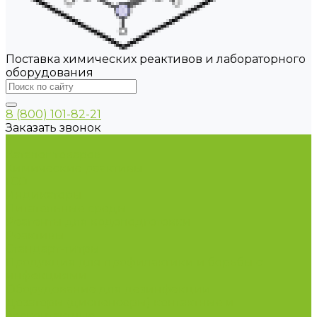
Поставка химических реактивов и лабораторного
оборудования
8 (800) 101-82-21
Заказать звонок
...
Каталог товаров
Химические реактивы
ГСО
Индикаторы
Питательные среды
Реагенты для водоподготовки
Реактивы
Стандарт-титры
Продукция для профилактики и борьбы с
инфекциями
Оборудование для дезинфекции
Дозаторы (диспенсеры) контактные и
бесконтактные