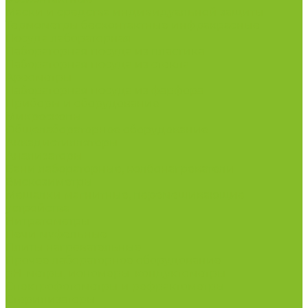
Маски и средства индивидуальной защиты
Термометры бесконтактные инфракрасные
Посуда лабораторная
Лабораторная посуда из пластика
Лабораторная посуда из стекла
Ареометры
Лабораторная посуда из фарфора
Приборы и оборудование
Микроскопы
Общелабораторное оборудование
Аквадистилляторы
Анализаторы
Бани лабораторные, колбонагреватели
Вискозиметры
Мешалки магнитные, перемешивающие
устройства
Нитратометры
Печи муфельные
Плиты нагревательные
Прочее лабораторное оборудование
рН-метры, иономеры, кондуктометры
Спектрофотометры и рефрактометры
Стерилизаторы