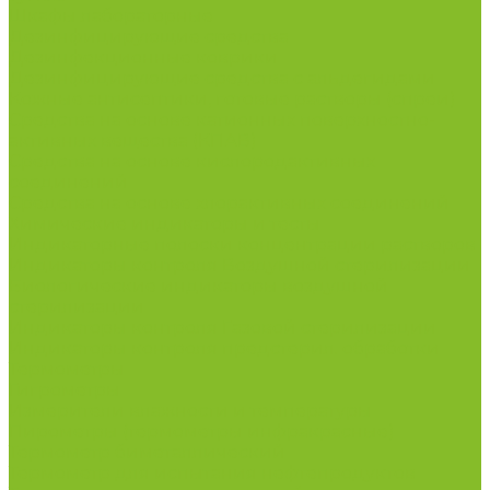
Шкафы лабораторные
Дезинфицирующие средства
Дезинфекционные коврики
Дезинфицирующие средства с альдегидами
Кожные антисептики, готовые растворы (спреи)
Средства на основе катионных поверхностно-
активных вещества (КПАВ)
Средства на основе кислородактивных
соединений
Средства на основе хлорактивных соединений
Химические индикаторы и тесты
Индикаторные полоски концентрации растворов
Индикаторы контроля Воздушной стерилизации
Биологические индикаторы воздушной
стерилизации
Индикаторы контроля Газовой стерилизации
Индикаторы контроля предстерил. обработки
Термометры
Гигрометры
Измерители влажности и температуры
Пирометры (термометры инфракрасные)
Термометр биметаллический
Термометр для испытания нефтепродуктов