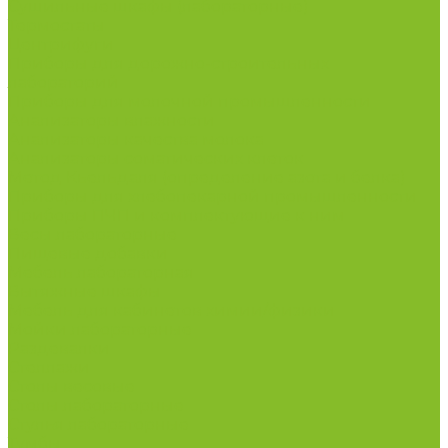
Сушильные шкафы (лабораторные)
Термостаты
Центрифуги
Приборы для дорожно-строительных
лабораторий
Приборы для молочной промышленности
Анализаторы влажности
Анализаторы качества молока
Анализаторы соматических клеток
Метод Кьельдаля (определение азота и белка)
Приборы для хлебопекарной промышленности
Приборы ПЧП и комплектующие к ним
Весы лабораторные
Пищевые добавки
Мебель лабораторная
Вытяжные шкафы
Мебель для кабинетов химии/физики
Мойки лабораторные
Раздевалки
Стеллажи
Столы весовые
Столы лабораторные
Стулья лабораторные
Тумбы