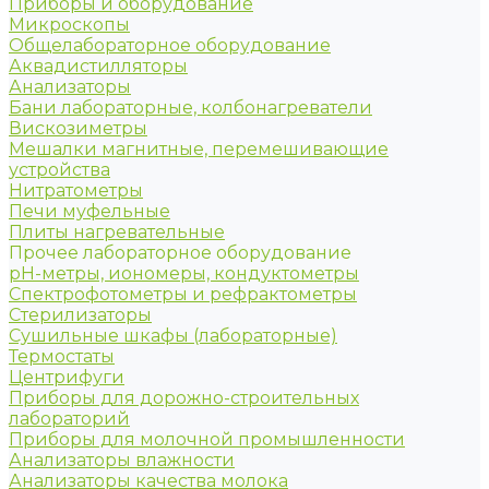
Приборы и оборудование
Микроскопы
Общелабораторное оборудование
Аквадистилляторы
Анализаторы
Бани лабораторные, колбонагреватели
Вискозиметры
Мешалки магнитные, перемешивающие
устройства
Нитратометры
Печи муфельные
Плиты нагревательные
Прочее лабораторное оборудование
рН-метры, иономеры, кондуктометры
Спектрофотометры и рефрактометры
Стерилизаторы
Сушильные шкафы (лабораторные)
Термостаты
Центрифуги
Приборы для дорожно-строительных
лабораторий
Приборы для молочной промышленности
Анализаторы влажности
Анализаторы качества молока