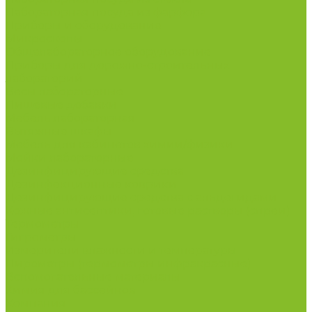
Лабораторная посуда из фарфора
Приборы и оборудование
Микроскопы
Общелабораторное оборудование
Приборы для дорожно-строительных
лабораторий
Весы лабораторные
Пищевые добавки
Мебель лабораторная
Вытяжные шкафы
Мебель для кабинетов химии/физики
Мойки лабораторные
Дезинфицирующие средства
Дезинфекционные коврики
Дезинфицирующие средства с альдегидами
Кожные антисептики, готовые растворы (спреи)
Термометры
Гигрометры
Измерители влажности и температуры
Пирометры (термометры инфракрасные)
Вспомогательные материалы
Химия для бассейнов
Компания