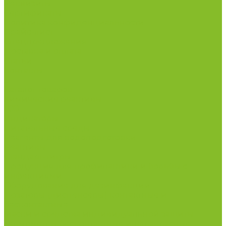
Реквизиты
Сертификаты
Политика конфиденциальности
Прайс-лист
Спецпредложения
Доставка и оплата
Статьи
Контакты
...
Каталог товаров
Химические реактивы
ГСО
Индикаторы
Питательные среды
Реагенты для водоподготовки
Реактивы
Стандарт-титры
Продукция для профилактики и борьбы с
инфекциями
Оборудование для дезинфекции
Дозаторы (диспенсеры) контактные и
бесконтактные
Маски и средства индивидуальной защиты
Термометры бесконтактные инфракрасные