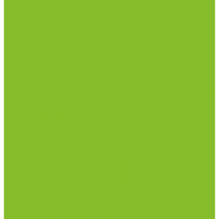
Дезинфекционные коврики
Дезинфицирующие средства с альдегидами
Кожные антисептики, готовые растворы (спреи)
Средства на основе катионных поверхностно-
активных вещества (КПАВ)
Средства на основе кислородактивных
соединений
Средства на основе хлорактивных соединений
Химические индикаторы и тесты
Индикаторные полоски концентрации растворов
Индикаторы контроля Воздушной стерилизации
Биологические индикаторы воздушной
стерилизации
Индикаторы контроля Газовой стерилизации
Индикаторы контроля предстерил. обработки
Термометры
Гигрометры
Измерители влажности и температуры
Пирометры (термометры инфракрасные)
Термометр биметаллический
Термометр для испытания нефтепродуктов
Термометр для сельского хозяйства
Термометр лабораторный