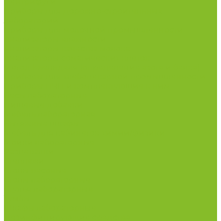
Центрифуги
Приборы для дорожно-строительных
лабораторий
Приборы для молочной промышленности
Анализаторы влажности
Анализаторы качества молока
Анализаторы соматических клеток
Метод Кьельдаля (определение азота и белка)
Приборы для хлебопекарной промышленности
Приборы ПЧП и комплектующие к ним
Весы лабораторные
Пищевые добавки
Мебель лабораторная
Вытяжные шкафы
Мебель для кабинетов химии/физики
Мойки лабораторные
Раздевалки
Стеллажи
Столы весовые
Столы лабораторные
Стулья лабораторные
Тумбы
Шкафы лабораторные
Дезинфицирующие средства