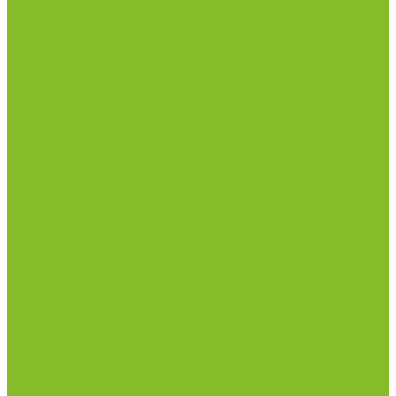
Посуда лабораторная
Лабораторная посуда из пластика
Лабораторная посуда из стекла
Ареометры
Лабораторная посуда из фарфора
Приборы и оборудование
Микроскопы
Общелабораторное оборудование
Аквадистилляторы
Анализаторы
Бани лабораторные, колбонагреватели
Вискозиметры
Мешалки магнитные, перемешивающие
устройства
Нитратометры
Печи муфельные
Плиты нагревательные
Прочее лабораторное оборудование
рН-метры, иономеры, кондуктометры
Спектрофотометры и рефрактометры
Стерилизаторы
Сушильные шкафы (лабораторные)
Термостаты