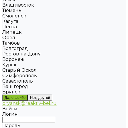
Владивосток
Тюмень
Смоленск
Калуга
Пенза
Липецк
Орел
Тамбов
Волгоград
Ростов-на-Дону
Воронеж
Курск
Старый Оскол
Симферополь
Севастополь
Ваш город
Брянск
Да, спасибо
Нет, другой
bryansk@reaktiv-bel.ru
Войти
Логин
Пароль