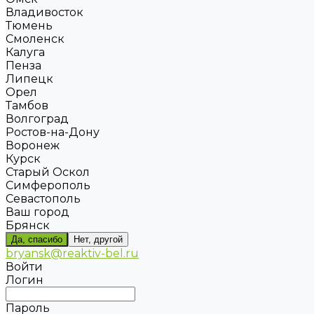
Владивосток
Тюмень
Смоленск
Калуга
Пенза
Липецк
Орел
Тамбов
Волгоград
Ростов-на-Дону
Воронеж
Курск
Старый Оскол
Симферополь
Севастополь
Ваш город
Брянск
Да, спасибо
Нет, другой
bryansk@reaktiv-bel.ru
Войти
Логин
Пароль