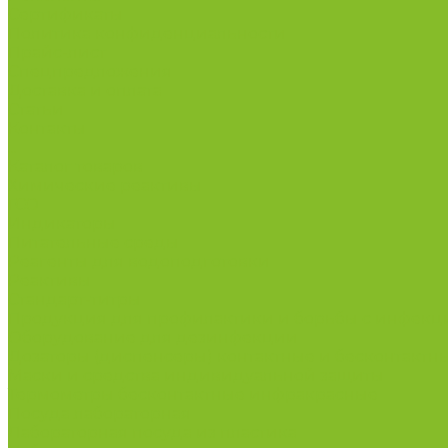
Сертификаты
Политика конфиденциальности
Прайс-лист
Спецпредложения
Доставка и оплата
Статьи
Контакты
...
Каталог товаров
Химические реактивы
ГСО
Индикаторы
Питательные среды
Реагенты для водоподготовки
Реактивы
Стандарт-титры
Продукция для профилактики и борьбы с инфек
Оборудование для дезинфекции
Дозаторы (диспенсеры) контактные и бесконтактн
Маски и средства индивидуальной защиты
Термометры бесконтактные инфракрасные
Посуда лабораторная
Лабораторная посуда из пластика