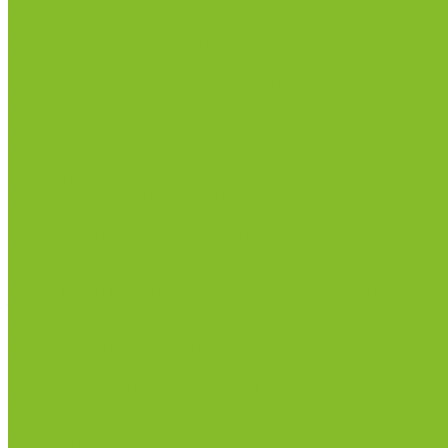
Лабораторная посуда из стекла
Лабораторная посуда из фарфора
Приборы и оборудование
Микроскопы
Общелабораторное оборудование
Приборы для дорожно-строительных лабораторий
Весы лабораторные
Пищевые добавки
Мебель лабораторная
Вытяжные шкафы
Мебель для кабинетов химии/физики
Мойки лабораторные
Дезинфицирующие средства
Дезинфекционные коврики
Дезинфицирующие средства с альдегидами
Кожные антисептики, готовые растворы (спреи)
Термометры
Гигрометры
Измерители влажности и температуры
Пирометры (термометры инфракрасные)
Вспомогательные материалы
Химия для бассейнов
Компания
Реквизиты