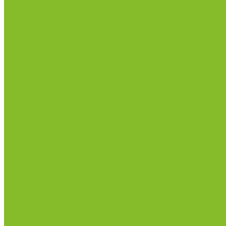
Лабораторная посуда из стекла
Ареометры
Лабораторная посуда из фарфора
Приборы и оборудование
Микроскопы
Общелабораторное оборудование
Аквадистилляторы
Анализаторы
Бани лабораторные, колбонагреватели
Вискозиметры
Мешалки магнитные, перемешивающие устройств
Нитратометры
Печи муфельные
Плиты нагревательные
Прочее лабораторное оборудование
рН-метры, иономеры, кондуктометры
Спектрофотометры и рефрактометры
Стерилизаторы
Сушильные шкафы (лабораторные)
Термостаты
Центрифуги
Приборы для дорожно-строительных лабораторий
Приборы для молочной промышленности
Анализаторы влажности