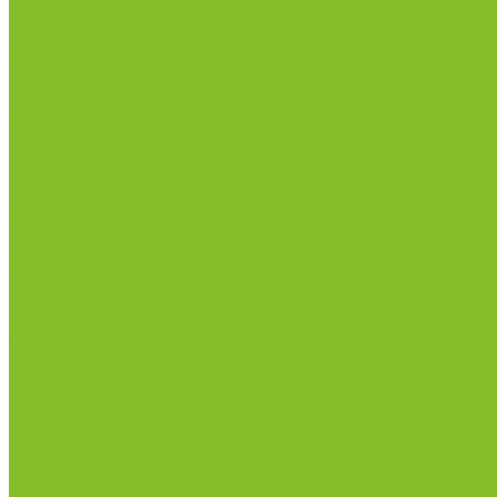
Анализаторы качества молока
Анализаторы соматических клеток
Метод Кьельдаля (определение азота и белка)
Приборы для хлебопекарной промышленности
Приборы ПЧП и комплектующие к ним
Весы лабораторные
Пищевые добавки
Мебель лабораторная
Вытяжные шкафы
Мебель для кабинетов химии/физики
Мойки лабораторные
Раздевалки
Стеллажи
Столы весовые
Столы лабораторные
Стулья лабораторные
Тумбы
Шкафы лабораторные
Дезинфицирующие средства
Дезинфекционные коврики
Дезинфицирующие средства с альдегидами
Кожные антисептики, готовые растворы (спреи)
Средства на основе катионных поверхностно-актив