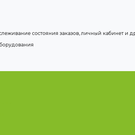
тслеживание состояния заказов, личный кабинет и 
оборудования
циями
ые