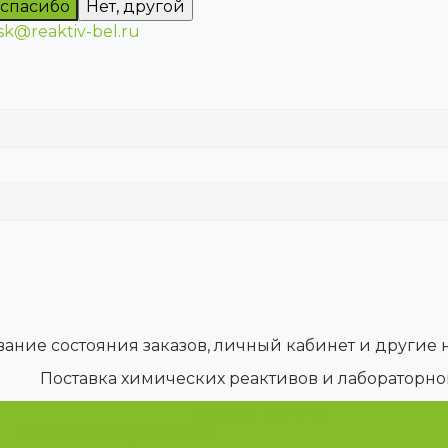
 спасибо
Нет, другой
sk@reaktiv-bel.ru
вание состояния заказов, личный кабинет и другие
Поставка химических реактивов и лабораторн
Каталог товаров
Химические реактивы