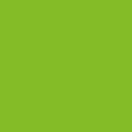
Дезинфицирующие средства
Дезинфекционные коврики
Дезинфицирующие средства с альдегидами
Кожные антисептики, готовые растворы (спреи)
Термометры
Гигрометры
Измерители влажности и температуры
Пирометры (термометры инфракрасные)
Вспомогательные материалы
Химия для бассейнов