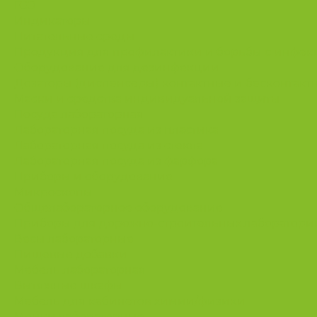
ГСО
Индикаторы
Питательные среды
Продукция для профилактики и борьбы с инфе
Оборудование для дезинфекции
Дозаторы (диспенсеры) контактные и бесконтакт
Маски и средства индивидуальной защиты
Посуда лабораторная
Лабораторная посуда из пластика
Лабораторная посуда из стекла
Лабораторная посуда из фарфора
Приборы и оборудование
Микроскопы
Общелабораторное оборудование
Приборы для дорожно-строительных лаборатори
Весы лабораторные
Пищевые добавки
Мебель лабораторная
Вытяжные шкафы
Мебель для кабинетов химии/физики
Мойки лабораторные