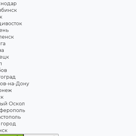
снодар
ябинск
к
дивосток
ень
ленск
га
за
ецк
л
бов
гоград
ов-на-Дону
онеж
ск
рый Оскол
ферополь
астополь
 город
нск