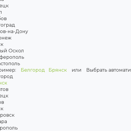
ецк
л
бов
гоград
ов-на-Дону
онеж
ск
рый Оскол
ферополь
астополь
ример:
Белгород
Брянск
или
Выбрать автомат
город
нск
тов
ецк
ов
ск
аровск
ара
врополь