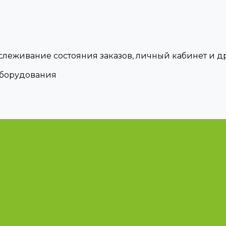
тслеживание состояния заказов, личный кабинет и 
оборудования
циями
ые