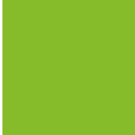
Лабораторная посуда из стекла
Лабораторная посуда из фарфора
Приборы и оборудование
Микроскопы
Общелабораторное оборудование
Приборы для дорожно-строительных лабораторий
Весы лабораторные
Пищевые добавки
Мебель лабораторная
Вытяжные шкафы
Мебель для кабинетов химии/физики
Мойки лабораторные
Дезинфицирующие средства
Дезинфекционные коврики
Дезинфицирующие средства с альдегидами
Кожные антисептики, готовые растворы (спреи)
Термометры
Гигрометры
Измерители влажности и температуры
Пирометры (термометры инфракрасные)
Вспомогательные материалы
Химия для бассейнов
Компания
Реквизиты