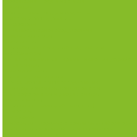
Лабораторная посуда из стекла
Ареометры
Лабораторная посуда из фарфора
Приборы и оборудование
Микроскопы
Общелабораторное оборудование
Аквадистилляторы
Анализаторы
Бани лабораторные, колбонагреватели
Вискозиметры
Мешалки магнитные, перемешивающие устройств
Нитратометры
Печи муфельные
Плиты нагревательные
Прочее лабораторное оборудование
рН-метры, иономеры, кондуктометры
Спектрофотометры и рефрактометры
Стерилизаторы
Сушильные шкафы (лабораторные)
Термостаты
Центрифуги
Приборы для дорожно-строительных лабораторий
Приборы для молочной промышленности
Анализаторы влажности