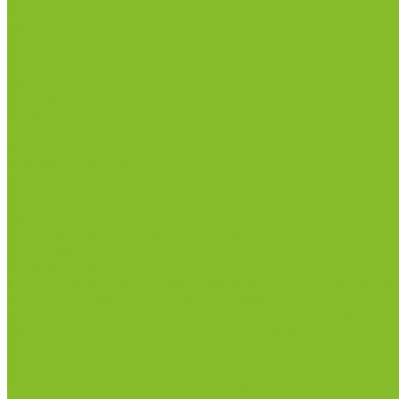
Сертификаты
Политика конфиденциальности
Прайс-лист
Спецпредложения
Доставка и оплата
Статьи
Контакты
...
Каталог товаров
Химические реактивы
ГСО
Индикаторы
Питательные среды
Реагенты для водоподготовки
Реактивы
Стандарт-титры
Продукция для профилактики и борьбы с инфек
Оборудование для дезинфекции
Дозаторы (диспенсеры) контактные и бесконтактн
Маски и средства индивидуальной защиты
Термометры бесконтактные инфракрасные
Посуда лабораторная
Лабораторная посуда из пластика