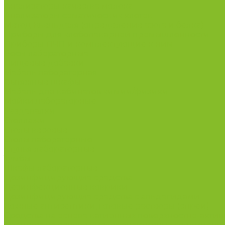
Анализаторы качества молока
Анализаторы соматических клеток
Метод Кьельдаля (определение азота и белка)
Приборы для хлебопекарной промышленности
Приборы ПЧП и комплектующие к ним
Весы лабораторные
Пищевые добавки
Мебель лабораторная
Вытяжные шкафы
Мебель для кабинетов химии/физики
Мойки лабораторные
Раздевалки
Стеллажи
Столы весовые
Столы лабораторные
Стулья лабораторные
Тумбы
Шкафы лабораторные
Дезинфицирующие средства
Дезинфекционные коврики
Дезинфицирующие средства с альдегидами
Кожные антисептики, готовые растворы (спреи)
Средства на основе катионных поверхностно-актив