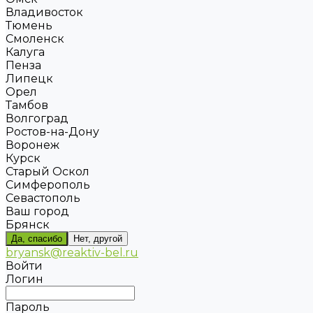
Владивосток
Тюмень
Смоленск
Калуга
Пенза
Липецк
Орел
Тамбов
Волгоград
Ростов-на-Дону
Воронеж
Курск
Старый Оскол
Симферополь
Севастополь
Ваш город
Брянск
Да, спасибо
Нет, другой
bryansk@reaktiv-bel.ru
Войти
Логин
Пароль