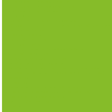
Лабораторная посуда из стекла
Лабораторная посуда из фарфора
Приборы и оборудование
Микроскопы
Общелабораторное оборудование
Приборы для дорожно-строительных лабораторий
Весы лабораторные
Пищевые добавки
Мебель лабораторная
Вытяжные шкафы
Мебель для кабинетов химии/физики
Мойки лабораторные
Дезинфицирующие средства
Дезинфекционные коврики
Дезинфицирующие средства с альдегидами
Кожные антисептики, готовые растворы (спреи)
Термометры
Гигрометры
Измерители влажности и температуры
Пирометры (термометры инфракрасные)
Вспомогательные материалы
Химия для бассейнов
Компания
Реквизиты