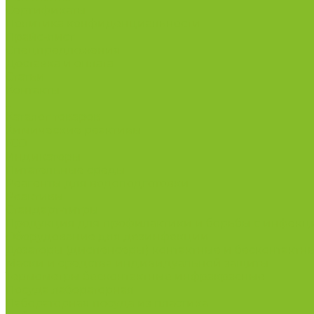
Сертификаты
Политика конфиденциальности
Прайс-лист
Спецпредложения
Доставка и оплата
Статьи
Контакты
...
Каталог товаров
Химические реактивы
ГСО
Индикаторы
Питательные среды
Реагенты для водоподготовки
Реактивы
Стандарт-титры
Продукция для профилактики и борьбы с инфек
Оборудование для дезинфекции
Дозаторы (диспенсеры) контактные и бесконтактн
Маски и средства индивидуальной защиты
Термометры бесконтактные инфракрасные
Посуда лабораторная
Лабораторная посуда из пластика