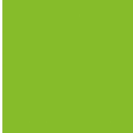
Анализаторы качества молока
Анализаторы соматических клеток
Метод Кьельдаля (определение азота и белка)
Приборы для хлебопекарной промышленности
Приборы ПЧП и комплектующие к ним
Весы лабораторные
Пищевые добавки
Мебель лабораторная
Вытяжные шкафы
Мебель для кабинетов химии/физики
Мойки лабораторные
Раздевалки
Стеллажи
Столы весовые
Столы лабораторные
Стулья лабораторные
Тумбы
Шкафы лабораторные
Дезинфицирующие средства
Дезинфекционные коврики
Дезинфицирующие средства с альдегидами
Кожные антисептики, готовые растворы (спреи)
Средства на основе катионных поверхностно-актив