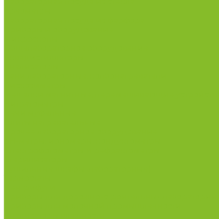
Лабораторная посуда из стекла
Ареометры
Лабораторная посуда из фарфора
Приборы и оборудование
Микроскопы
Общелабораторное оборудование
Аквадистилляторы
Анализаторы
Бани лабораторные, колбонагреватели
Вискозиметры
Мешалки магнитные, перемешивающие устройств
Нитратометры
Печи муфельные
Плиты нагревательные
Прочее лабораторное оборудование
рН-метры, иономеры, кондуктометры
Спектрофотометры и рефрактометры
Стерилизаторы
Сушильные шкафы (лабораторные)
Термостаты
Центрифуги
Приборы для дорожно-строительных лабораторий
Приборы для молочной промышленности
Анализаторы влажности