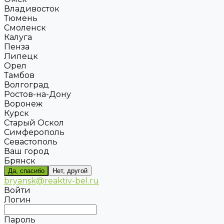
Владивосток
Тюмень
Смоленск
Калуга
Пенза
Липецк
Орел
Тамбов
Волгоград
Ростов-на-Дону
Воронеж
Курск
Старый Оскол
Симферополь
Севастополь
Ваш город
Брянск
Да, спасибо
Нет, другой
bryansk@reaktiv-bel.ru
Войти
Логин
Пароль