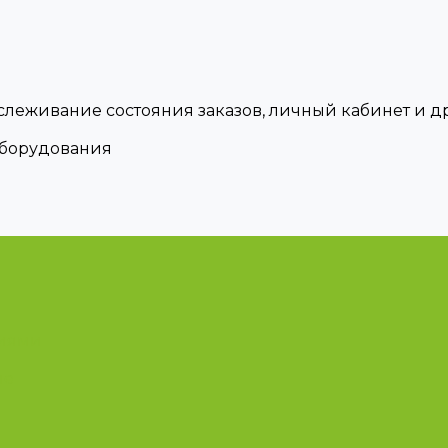
тслеживание состояния заказов, личный кабинет и 
оборудования
циями
ые