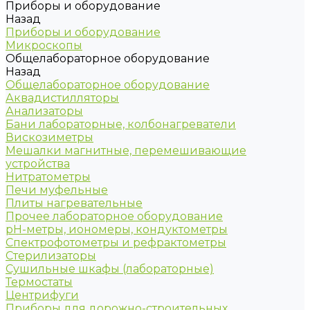
Приборы и оборудование
Назад
Приборы и оборудование
Микроскопы
Общелабораторное оборудование
Назад
Общелабораторное оборудование
Аквадистилляторы
Анализаторы
Бани лабораторные, колбонагреватели
Вискозиметры
Мешалки магнитные, перемешивающие
устройства
Нитратометры
Печи муфельные
Плиты нагревательные
Прочее лабораторное оборудование
рН-метры, иономеры, кондуктометры
Спектрофотометры и рефрактометры
Стерилизаторы
Сушильные шкафы (лабораторные)
Термостаты
Центрифуги
Приборы для дорожно-строительных