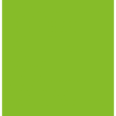
Дозаторы (диспенсеры) контактные и
бесконтактные
Маски и средства индивидуальной защиты
Посуда лабораторная
Лабораторная посуда из пластика
Лабораторная посуда из стекла
Лабораторная посуда из фарфора
Приборы и оборудование
Микроскопы
Общелабораторное оборудование
Приборы для дорожно-строительных
лабораторий
Весы лабораторные
Пищевые добавки
Мебель лабораторная
Вытяжные шкафы
Мебель для кабинетов химии/физики
Мойки лабораторные
Дезинфицирующие средства
Дезинфекционные коврики
Дезинфицирующие средства с альдегидами
Кожные антисептики, готовые растворы (спреи)
Термометры
Гигрометры