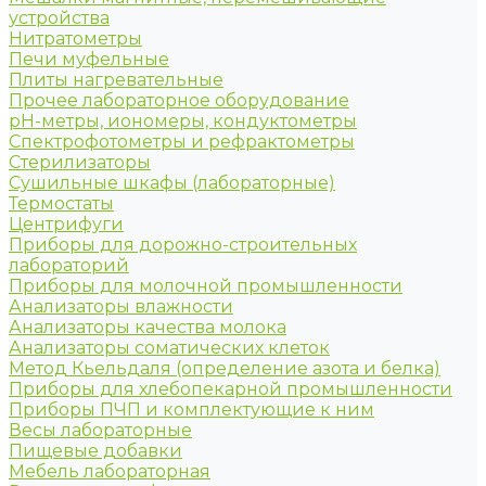
устройства
Нитратометры
Печи муфельные
Плиты нагревательные
Прочее лабораторное оборудование
рН-метры, иономеры, кондуктометры
Спектрофотометры и рефрактометры
Стерилизаторы
Сушильные шкафы (лабораторные)
Термостаты
Центрифуги
Приборы для дорожно-строительных
лабораторий
Приборы для молочной промышленности
Анализаторы влажности
Анализаторы качества молока
Анализаторы соматических клеток
Метод Кьельдаля (определение азота и белка)
Приборы для хлебопекарной промышленности
Приборы ПЧП и комплектующие к ним
Весы лабораторные
Пищевые добавки
Мебель лабораторная