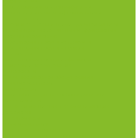
инфекциями
Оборудование для дезинфекции
Дозаторы (диспенсеры) контактные и
бесконтактные
Маски и средства индивидуальной защиты
Термометры бесконтактные инфракрасные
Посуда лабораторная
Лабораторная посуда из пластика
Лабораторная посуда из стекла
Ареометры
Лабораторная посуда из фарфора
Приборы и оборудование
Микроскопы
Общелабораторное оборудование
Аквадистилляторы
Анализаторы
Бани лабораторные, колбонагреватели
Вискозиметры
Мешалки магнитные, перемешивающие
устройства
Нитратометры
Печи муфельные
Плиты нагревательные
Прочее лабораторное оборудование