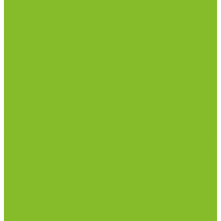
Столы весовые
Столы лабораторные
Стулья лабораторные
Тумбы
Шкафы лабораторные
Дезинфицирующие средства
Дезинфекционные коврики
Дезинфицирующие средства с альдегидами
Кожные антисептики, готовые растворы (спреи)
Средства на основе катионных поверхностно-
активных вещества (КПАВ)
Средства на основе кислородактивных
соединений
Средства на основе хлорактивных соединений
Химические индикаторы и тесты
Индикаторные полоски концентрации растворов
Индикаторы контроля Воздушной стерилизации
Биологические индикаторы воздушной
стерилизации
Индикаторы контроля Газовой стерилизации
Индикаторы контроля предстерил. обработки
Термометры
Гигрометры
Измерители влажности и температуры