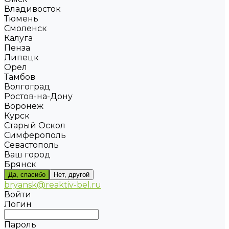
Владивосток
Тюмень
Смоленск
Калуга
Пенза
Липецк
Орел
Тамбов
Волгоград
Ростов-на-Дону
Воронеж
Курск
Старый Оскол
Симферополь
Севастополь
Ваш город
Брянск
Да, спасибо
Нет, другой
bryansk@reaktiv-bel.ru
Войти
Логин
Пароль