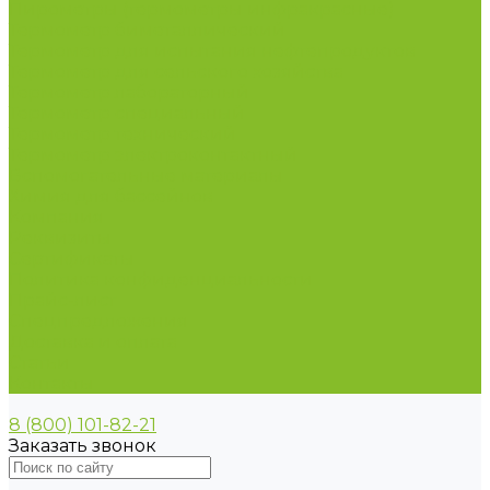
Пирометры (термометры инфракрасные)
Термометр биметаллический
Термометр для испытания нефтепродуктов
Термометр для сельского хозяйства
Термометр лабораторный
Термометр специальный
Термометр технический
Термометр электроконтактный
Вспомогательные материалы
Химия для бассейнов
Компания
Реквизиты
Сертификаты
Политика конфиденциальности
Прайс-лист
Спецпредложения
Доставка и оплата
Статьи
Контакты
8 (800) 101-82-21
Заказать звонок