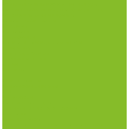
Измерители влажности и температуры
Пирометры (термометры инфракрасные)
Вспомогательные материалы
Химия для бассейнов
Компания
Реквизиты
Сертификаты
Политика конфиденциальности
Прайс-лист
Спецпредложения
Доставка и оплата
Статьи
Контакты
...
Каталог товаров
Химические реактивы
ГСО
Индикаторы
Питательные среды
Реагенты для водоподготовки
Реактивы
Стандарт-титры
Продукция для профилактики и борьбы с