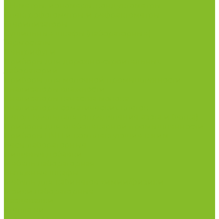
рН-метры, иономеры, кондуктометры
Спектрофотометры и рефрактометры
Стерилизаторы
Сушильные шкафы (лабораторные)
Термостаты
Центрифуги
Приборы для дорожно-строительных
лабораторий
Приборы для молочной промышленности
Анализаторы влажности
Анализаторы качества молока
Анализаторы соматических клеток
Метод Кьельдаля (определение азота и белка)
Приборы для хлебопекарной промышленности
Приборы ПЧП и комплектующие к ним
Весы лабораторные
Пищевые добавки
Мебель лабораторная
Вытяжные шкафы
Мебель для кабинетов химии/физики
Мойки лабораторные
Раздевалки
Стеллажи