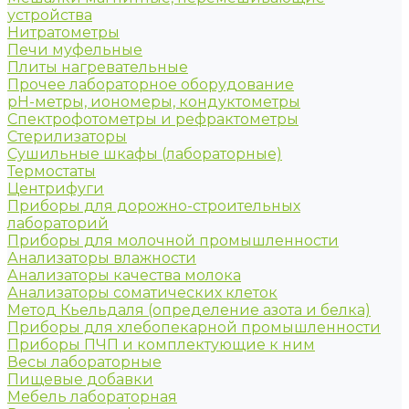
устройства
Нитратометры
Печи муфельные
Плиты нагревательные
Прочее лабораторное оборудование
рН-метры, иономеры, кондуктометры
Спектрофотометры и рефрактометры
Стерилизаторы
Сушильные шкафы (лабораторные)
Термостаты
Центрифуги
Приборы для дорожно-строительных
лабораторий
Приборы для молочной промышленности
Анализаторы влажности
Анализаторы качества молока
Анализаторы соматических клеток
Метод Кьельдаля (определение азота и белка)
Приборы для хлебопекарной промышленности
Приборы ПЧП и комплектующие к ним
Весы лабораторные
Пищевые добавки
Мебель лабораторная