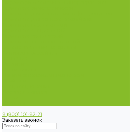
Пирометры (термометры инфракрасные)
Термометр биметаллический
Термометр для испытания нефтепродуктов
Термометр для сельского хозяйства
Термометр лабораторный
Термометр специальный
Термометр технический
Термометр электроконтактный
Вспомогательные материалы
Химия для бассейнов
Компания
Реквизиты
Сертификаты
Политика конфиденциальности
Прайс-лист
Спецпредложения
Доставка и оплата
Статьи
Контакты
8 (800) 101-82-21
Заказать звонок