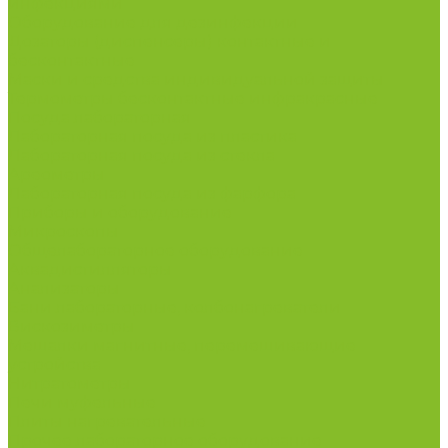
инфекциями
Оборудование для дезинфекции
Дозаторы (диспенсеры) контактные и
бесконтактные
Маски и средства индивидуальной защиты
Термометры бесконтактные инфракрасные
Посуда лабораторная
Лабораторная посуда из пластика
Лабораторная посуда из стекла
Ареометры
Лабораторная посуда из фарфора
Приборы и оборудование
Микроскопы
Общелабораторное оборудование
Аквадистилляторы
Анализаторы
Бани лабораторные, колбонагреватели
Вискозиметры
Мешалки магнитные, перемешивающие
устройства
Нитратометры
Печи муфельные
Плиты нагревательные
Прочее лабораторное оборудование