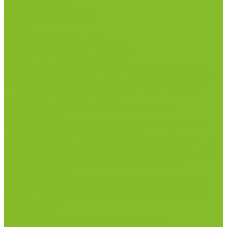
Столы весовые
Столы лабораторные
Стулья лабораторные
Тумбы
Шкафы лабораторные
Дезинфицирующие средства
Дезинфекционные коврики
Дезинфицирующие средства с альдегидами
Кожные антисептики, готовые растворы (спреи)
Средства на основе катионных поверхностно-
активных вещества (КПАВ)
Средства на основе кислородактивных
соединений
Средства на основе хлорактивных соединений
Химические индикаторы и тесты
Индикаторные полоски концентрации растворов
Индикаторы контроля Воздушной стерилизации
Биологические индикаторы воздушной
стерилизации
Индикаторы контроля Газовой стерилизации
Индикаторы контроля предстерил. обработки
Термометры
Гигрометры
Измерители влажности и температуры