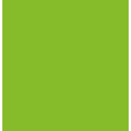
рН-метры, иономеры, кондуктометры
Спектрофотометры и рефрактометры
Стерилизаторы
Сушильные шкафы (лабораторные)
Термостаты
Центрифуги
Приборы для дорожно-строительных
лабораторий
Приборы для молочной промышленности
Анализаторы влажности
Анализаторы качества молока
Анализаторы соматических клеток
Метод Кьельдаля (определение азота и белка)
Приборы для хлебопекарной промышленности
Приборы ПЧП и комплектующие к ним
Весы лабораторные
Пищевые добавки
Мебель лабораторная
Вытяжные шкафы
Мебель для кабинетов химии/физики
Мойки лабораторные
Раздевалки
Стеллажи