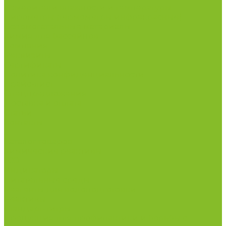
Измерители влажности и температуры
Пирометры (термометры инфракрасные)
Вспомогательные материалы
Химия для бассейнов
Компания
Реквизиты
Сертификаты
Политика конфиденциальности
Прайс-лист
Спецпредложения
Доставка и оплата
Статьи
Контакты
...
Каталог товаров
Химические реактивы
ГСО
Индикаторы
Питательные среды
Реагенты для водоподготовки
Реактивы
Стандарт-титры
Продукция для профилактики и борьбы с