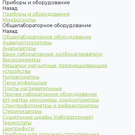
Приборы и оборудование
Назад
Приборы и оборудование
Микроскопы
Общелабораторное оборудование
Назад
Общелабораторное оборудование
Аквадистилляторы
Анализаторы
Бани лабораторные, колбонагреватели
Вискозиметры
Мешалки магнитные, перемешивающие
устройства
Нитратометры
Печи муфельные
Плиты нагревательные
Прочее лабораторное оборудование
рН-метры, иономеры, кондуктометры
Спектрофотометры и рефрактометры
Стерилизаторы
Сушильные шкафы (лабораторные)
Термостаты
Центрифуги
Приборы для дорожно-строительных