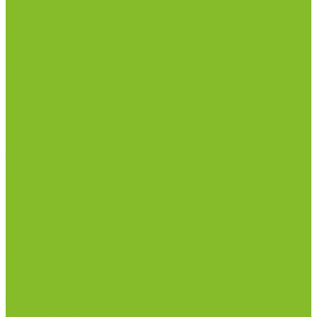
Дозаторы (диспенсеры) контактные и
бесконтактные
Маски и средства индивидуальной защиты
Посуда лабораторная
Лабораторная посуда из пластика
Лабораторная посуда из стекла
Лабораторная посуда из фарфора
Приборы и оборудование
Микроскопы
Общелабораторное оборудование
Приборы для дорожно-строительных
лабораторий
Весы лабораторные
Пищевые добавки
Мебель лабораторная
Вытяжные шкафы
Мебель для кабинетов химии/физики
Мойки лабораторные
Дезинфицирующие средства
Дезинфекционные коврики
Дезинфицирующие средства с альдегидами
Кожные антисептики, готовые растворы (спреи)
Термометры
Гигрометры