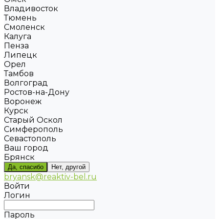
Владивосток
Тюмень
Смоленск
Калуга
Пенза
Липецк
Орел
Тамбов
Волгоград
Ростов-на-Дону
Воронеж
Курск
Старый Оскол
Симферополь
Севастополь
Ваш город
Брянск
Да, спасибо
Нет, другой
bryansk@reaktiv-bel.ru
Войти
Логин
Пароль