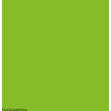
Дозаторы (диспенсеры) контактные и
бесконтактные
Маски и средства индивидуальной защиты
Посуда лабораторная
Лабораторная посуда из пластика
Лабораторная посуда из стекла
Лабораторная посуда из фарфора
Приборы и оборудование
Микроскопы
Общелабораторное оборудование
Приборы для дорожно-строительных
лабораторий
Весы лабораторные
Пищевые добавки
Мебель лабораторная
Вытяжные шкафы
Мебель для кабинетов химии/физики
Мойки лабораторные
Дезинфицирующие средства
Дезинфекционные коврики
Дезинфицирующие средства с альдегидами
Кожные антисептики, готовые растворы (спреи)
Термометры
Гигрометры