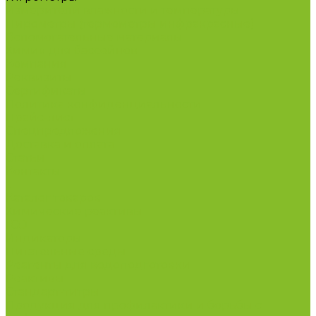
Измерители влажности и температуры
Пирометры (термометры инфракрасные)
Вспомогательные материалы
Химия для бассейнов
Компания
Реквизиты
Сертификаты
Политика конфиденциальности
Прайс-лист
Спецпредложения
Доставка и оплата
Статьи
Контакты
...
Каталог товаров
Химические реактивы
ГСО
Индикаторы
Питательные среды
Реагенты для водоподготовки
Реактивы
Стандарт-титры
Продукция для профилактики и борьбы с