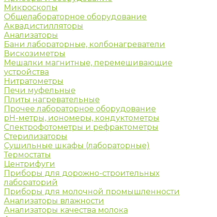
Микроскопы
Общелабораторное оборудование
Аквадистилляторы
Анализаторы
Бани лабораторные, колбонагреватели
Вискозиметры
Мешалки магнитные, перемешивающие
устройства
Нитратометры
Печи муфельные
Плиты нагревательные
Прочее лабораторное оборудование
рН-метры, иономеры, кондуктометры
Спектрофотометры и рефрактометры
Стерилизаторы
Сушильные шкафы (лабораторные)
Термостаты
Центрифуги
Приборы для дорожно-строительных
лабораторий
Приборы для молочной промышленности
Анализаторы влажности
Анализаторы качества молока