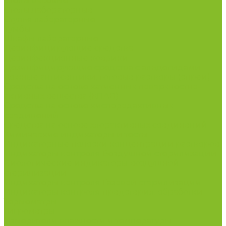
Столы весовые
Столы лабораторные
Стулья лабораторные
Тумбы
Шкафы лабораторные
Дезинфицирующие средства
Дезинфекционные коврики
Дезинфицирующие средства с альдегидами
Кожные антисептики, готовые растворы (спреи)
Средства на основе катионных поверхностно-
активных вещества (КПАВ)
Средства на основе кислородактивных
соединений
Средства на основе хлорактивных соединений
Химические индикаторы и тесты
Индикаторные полоски концентрации растворов
Индикаторы контроля Воздушной стерилизации
Биологические индикаторы воздушной
стерилизации
Индикаторы контроля Газовой стерилизации
Индикаторы контроля предстерил. обработки
Термометры
Гигрометры
Измерители влажности и температуры