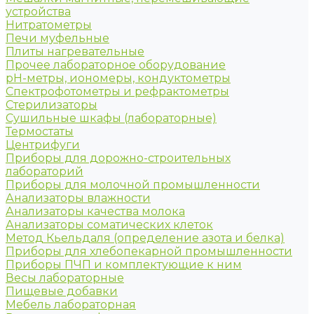
устройства
Нитратометры
Печи муфельные
Плиты нагревательные
Прочее лабораторное оборудование
рН-метры, иономеры, кондуктометры
Спектрофотометры и рефрактометры
Стерилизаторы
Сушильные шкафы (лабораторные)
Термостаты
Центрифуги
Приборы для дорожно-строительных
лабораторий
Приборы для молочной промышленности
Анализаторы влажности
Анализаторы качества молока
Анализаторы соматических клеток
Метод Кьельдаля (определение азота и белка)
Приборы для хлебопекарной промышленности
Приборы ПЧП и комплектующие к ним
Весы лабораторные
Пищевые добавки
Мебель лабораторная