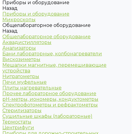
Приборы и оборудование
Назад
Приборы и оборудование
Микроскопы
Общелабораторное оборудование
Назад
Общелабораторное оборудование
Аквадистилляторы
Анализаторы
Бани лабораторные, колбонагреватели
Вискозиметры
Мешалки магнитные, перемешивающие
устройства
Нитратометры
Печи муфельные
Плиты нагревательные
Прочее лабораторное оборудование
рН-метры, иономеры, кондуктометры
Спектрофотометры и рефрактометры
Стерилизаторы
Сушильные шкафы (лабораторные)
Термостаты
Центрифуги
Приборы для дорожно-строительных