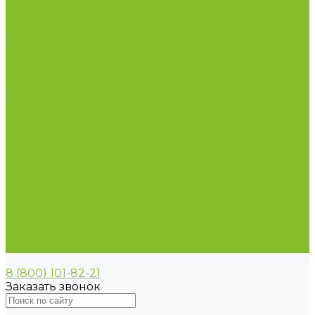
Пирометры (термометры инфракрасные)
Термометр биметаллический
Термометр для испытания нефтепродуктов
Термометр для сельского хозяйства
Термометр лабораторный
Термометр специальный
Термометр технический
Термометр электроконтактный
Вспомогательные материалы
Химия для бассейнов
Компания
Реквизиты
Сертификаты
Политика конфиденциальности
Прайс-лист
Спецпредложения
Доставка и оплата
Статьи
Контакты
8 (800) 101-82-21
Заказать звонок