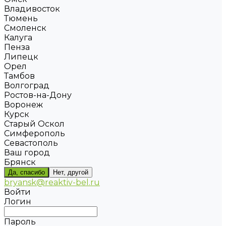
Владивосток
Тюмень
Смоленск
Калуга
Пенза
Липецк
Орел
Тамбов
Волгоград
Ростов-на-Дону
Воронеж
Курск
Старый Оскол
Симферополь
Севастополь
Ваш город
Брянск
Да, спасибо
Нет, другой
bryansk@reaktiv-bel.ru
Войти
Логин
Пароль