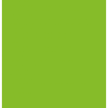
инфекциями
Оборудование для дезинфекции
Дозаторы (диспенсеры) контактные и
бесконтактные
Маски и средства индивидуальной защиты
Термометры бесконтактные инфракрасные
Посуда лабораторная
Лабораторная посуда из пластика
Лабораторная посуда из стекла
Ареометры
Лабораторная посуда из фарфора
Приборы и оборудование
Микроскопы
Общелабораторное оборудование
Аквадистилляторы
Анализаторы
Бани лабораторные, колбонагреватели
Вискозиметры
Мешалки магнитные, перемешивающие
устройства
Нитратометры
Печи муфельные
Плиты нагревательные
Прочее лабораторное оборудование