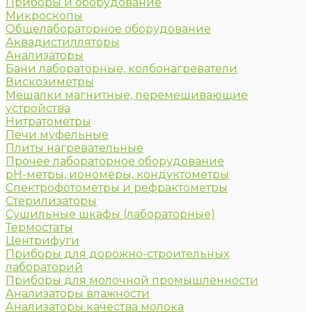
Приборы и оборудование
Микроскопы
Общелабораторное оборудование
Аквадистилляторы
Анализаторы
Бани лабораторные, колбонагреватели
Вискозиметры
Мешалки магнитные, перемешивающие
устройства
Нитратометры
Печи муфельные
Плиты нагревательные
Прочее лабораторное оборудование
рН-метры, иономеры, кондуктометры
Спектрофотометры и рефрактометры
Стерилизаторы
Сушильные шкафы (лабораторные)
Термостаты
Центрифуги
Приборы для дорожно-строительных
лабораторий
Приборы для молочной промышленности
Анализаторы влажности
Анализаторы качества молока