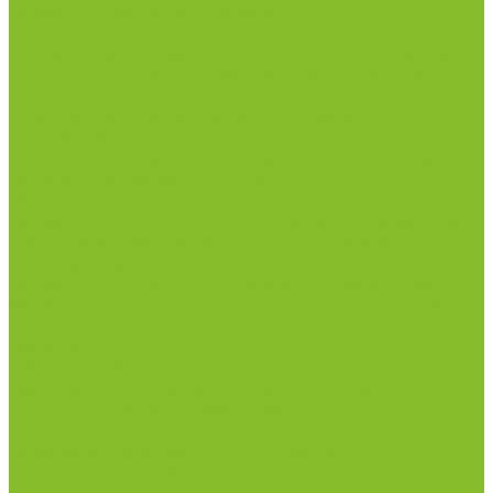
Дезинфекционные коврики
Дезинфицирующие средства с альдегидами
Кожные антисептики, готовые растворы (спреи)
Средства на основе катионных поверхностно-
активных вещества (КПАВ)
Средства на основе кислородактивных
соединений
Средства на основе хлорактивных соединений
Химические индикаторы и тесты
Индикаторные полоски концентрации растворов
Индикаторы контроля Воздушной стерилизации
Биологические индикаторы воздушной
стерилизации
Индикаторы контроля Газовой стерилизации
Индикаторы контроля предстерил. обработки
Термометры
Гигрометры
Измерители влажности и температуры
Пирометры (термометры инфракрасные)
Термометр биметаллический
Термометр для испытания нефтепродуктов
Термометр для сельского хозяйства
Термометр лабораторный