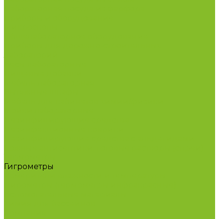
Лабораторная посуда из фарфора
Приборы и оборудование
Микроскопы
Общелабораторное оборудование
Приборы для дорожно-строительных
лабораторий
Весы лабораторные
Пищевые добавки
Мебель лабораторная
Вытяжные шкафы
Мебель для кабинетов химии/физики
Мойки лабораторные
Дезинфицирующие средства
Дезинфекционные коврики
Дезинфицирующие средства с альдегидами
Кожные антисептики, готовые растворы (спреи)
Термометры
Гигрометры
Измерители влажности и температуры
Пирометры (термометры инфракрасные)
Вспомогательные материалы
Химия для бассейнов
Компания