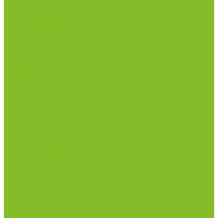
Посуда лабораторная
Лабораторная посуда из пластика
Лабораторная посуда из стекла
Ареометры
Лабораторная посуда из фарфора
Приборы и оборудование
Микроскопы
Общелабораторное оборудование
Аквадистилляторы
Анализаторы
Бани лабораторные, колбонагреватели
Вискозиметры
Мешалки магнитные, перемешивающие
устройства
Нитратометры
Печи муфельные
Плиты нагревательные
Прочее лабораторное оборудование
рН-метры, иономеры, кондуктометры
Спектрофотометры и рефрактометры
Стерилизаторы
Сушильные шкафы (лабораторные)
Термостаты