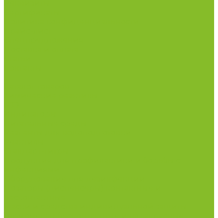
Реквизиты
Сертификаты
Политика конфиденциальности
Прайс-лист
Спецпредложения
Доставка и оплата
Статьи
Контакты
...
Каталог товаров
Химические реактивы
ГСО
Индикаторы
Питательные среды
Реагенты для водоподготовки
Реактивы
Стандарт-титры
Продукция для профилактики и борьбы с
инфекциями
Оборудование для дезинфекции
Дозаторы (диспенсеры) контактные и
бесконтактные
Маски и средства индивидуальной защиты
Термометры бесконтактные инфракрасные