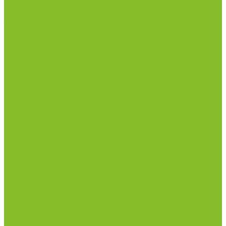
Центрифуги
Приборы для дорожно-строительных
лабораторий
Приборы для молочной промышленности
Анализаторы влажности
Анализаторы качества молока
Анализаторы соматических клеток
Метод Кьельдаля (определение азота и белка)
Приборы для хлебопекарной промышленности
Приборы ПЧП и комплектующие к ним
Весы лабораторные
Пищевые добавки
Мебель лабораторная
Вытяжные шкафы
Мебель для кабинетов химии/физики
Мойки лабораторные
Раздевалки
Стеллажи
Столы весовые
Столы лабораторные
Стулья лабораторные
Тумбы
Шкафы лабораторные
Дезинфицирующие средства