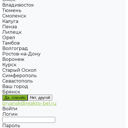
Владивосток
Тюмень
Смоленск
Калуга
Пенза
Липецк
Орел
Тамбов
Волгоград
Ростов-на-Дону
Воронеж
Курск
Старый Оскол
Симферополь
Севастополь
Ваш город
Брянск
Да, спасибо
Нет, другой
bryansk@reaktiv-bel.ru
Войти
Логин
Пароль