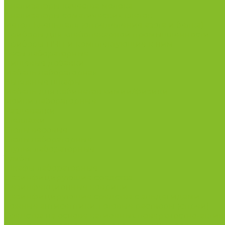
Анализаторы качества молока
Анализаторы соматических клеток
Метод Кьельдаля (определение азота и белка)
Приборы для хлебопекарной промышленности
Приборы ПЧП и комплектующие к ним
Весы лабораторные
Пищевые добавки
Мебель лабораторная
Вытяжные шкафы
Мебель для кабинетов химии/физики
Мойки лабораторные
Раздевалки
Стеллажи
Столы весовые
Столы лабораторные
Стулья лабораторные
Тумбы
Шкафы лабораторные
Дезинфицирующие средства
Дезинфекционные коврики
Дезинфицирующие средства с альдегидами
Кожные антисептики, готовые растворы (спреи)
Средства на основе катионных поверхностно-актив