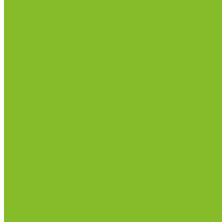
Сертификаты
Политика конфиденциальности
Прайс-лист
Спецпредложения
Доставка и оплата
Статьи
Контакты
...
Каталог товаров
Химические реактивы
ГСО
Индикаторы
Питательные среды
Реагенты для водоподготовки
Реактивы
Стандарт-титры
Продукция для профилактики и борьбы с инфек
Оборудование для дезинфекции
Дозаторы (диспенсеры) контактные и бесконтактн
Маски и средства индивидуальной защиты
Термометры бесконтактные инфракрасные
Посуда лабораторная
Лабораторная посуда из пластика