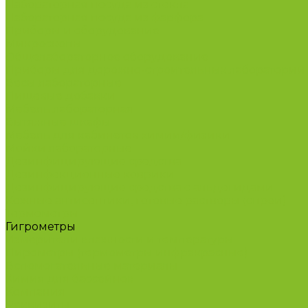
Лабораторная посуда из стекла
Лабораторная посуда из фарфора
Приборы и оборудование
Микроскопы
Общелабораторное оборудование
Приборы для дорожно-строительных лабораторий
Весы лабораторные
Пищевые добавки
Мебель лабораторная
Вытяжные шкафы
Мебель для кабинетов химии/физики
Мойки лабораторные
Дезинфицирующие средства
Дезинфекционные коврики
Дезинфицирующие средства с альдегидами
Кожные антисептики, готовые растворы (спреи)
Термометры
Гигрометры
Измерители влажности и температуры
Пирометры (термометры инфракрасные)
Вспомогательные материалы
Химия для бассейнов
Компания
Реквизиты