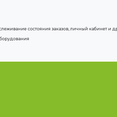
тслеживание состояния заказов, личный кабинет и 
оборудования
циями
ые