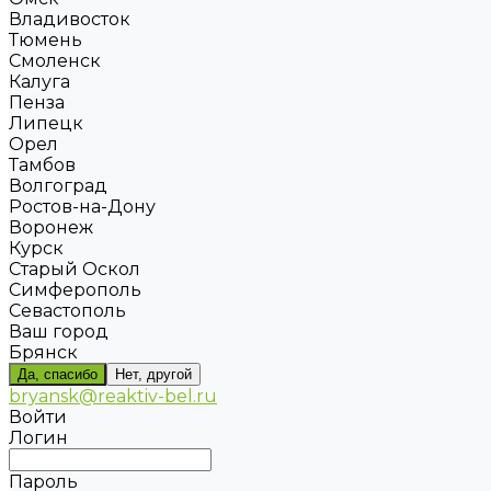
Владивосток
Тюмень
Смоленск
Калуга
Пенза
Липецк
Орел
Тамбов
Волгоград
Ростов-на-Дону
Воронеж
Курск
Старый Оскол
Симферополь
Севастополь
Ваш город
Брянск
Да, спасибо
Нет, другой
bryansk@reaktiv-bel.ru
Войти
Логин
Пароль