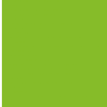
Лабораторная посуда из стекла
Ареометры
Лабораторная посуда из фарфора
Приборы и оборудование
Микроскопы
Общелабораторное оборудование
Аквадистилляторы
Анализаторы
Бани лабораторные, колбонагреватели
Вискозиметры
Мешалки магнитные, перемешивающие устройств
Нитратометры
Печи муфельные
Плиты нагревательные
Прочее лабораторное оборудование
рН-метры, иономеры, кондуктометры
Спектрофотометры и рефрактометры
Стерилизаторы
Сушильные шкафы (лабораторные)
Термостаты
Центрифуги
Приборы для дорожно-строительных лабораторий
Приборы для молочной промышленности
Анализаторы влажности